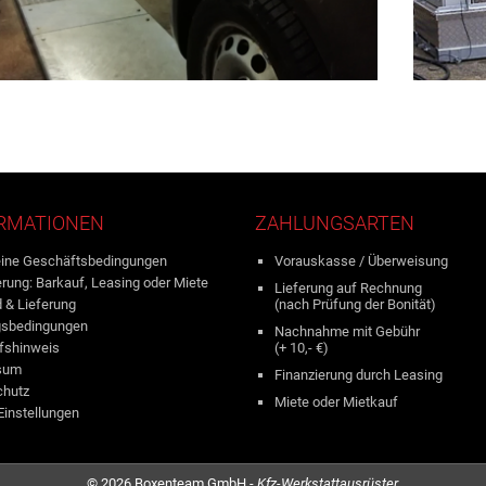
RMATIONEN
ZAHLUNGSARTEN
ine Geschäftsbedingungen
Vorauskasse / Überweisung
erung: Barkauf, Leasing oder Miete
Lieferung auf Rechnung
 & Lieferung
(nach Prüfung der Bonität)
gsbedingungen
Nachnahme mit Gebühr
fshinweis
(+ 10,- €)
sum
Finanzierung durch Leasing
chutz
Miete oder Mietkauf
Einstellungen
© 2026 Boxenteam GmbH -
Kfz-Werkstattausrüster