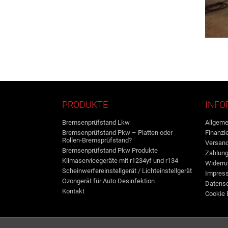
PRODUKTE
INFO
Bremsenprüfstand Lkw
Allgeme
Bremsenprüfstand Pkw – Platten oder
Finanzi
Rollen-Bremsprüfstand?
Versand
Bremsenprüfstand Pkw Produkte
Zahlun
Klimaservicegeräte mit r1234yf und r134
Widerru
Scheinwerfereinstellgerät / Lichteinstellgerät
Impres
Ozongerät für Auto Desinfektion
Datens
Kontakt
Cookie 