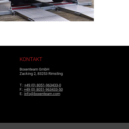
KONTAKT
Boxenteam GmbH
Zacking 2, 83253 Rimsting
T.:
+49 (0) 8051-963433-0
F.:
+49 (0) 8051-963433-50
E.:
info@boxenteam.com