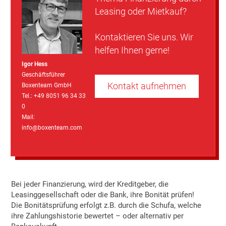
Leasing oder Mietkauf?
Kontaktieren Sie uns. Wir
helfen Ihnen gerne!
Igor Hess
Geschäftsführer
Kontakt aufnehmen
Boxenteam GmbH
Tel.: +49 8051 96 34 33
0
Mail:
info@boxenteam.com
Bei jeder Finanzierung, wird der Kreditgeber, die
Leasinggesellschaft oder die Bank, ihre Bonität prüfen!
Die Bonitätsprüfung erfolgt z.B. durch die Schufa, welche
ihre Zahlungshistorie bewertet – oder alternativ per