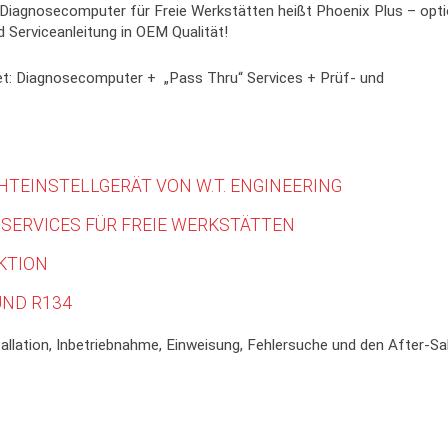
iagnosecomputer für Freie Werkstätten heißt Phoenix Plus – opti
d Serviceanleitung in OEM Qualität!
et: Diagnosecomputer + „Pass Thru“ Services + Prüf- und
HTEINSTELLGERÄT VON W.T. ENGINEERING
SERVICES FÜR FREIE WERKSTÄTTEN
KTION
UND R134
llation, Inbetriebnahme, Einweisung, Fehlersuche und den After-Sa