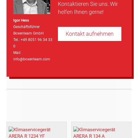
Kontaktieren Sie uns. Wir
helfen Ihnen gerne!
Igor Hess
Geschäftsführer
Kontakt aufnehmen
Boxenteam GmbH
Tel.: +49 8051 96 34 33
0
Mail:
info@boxenteam.com