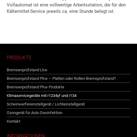
Vollautomat ist eine vollwertige Arbeitsstation, die für den
Kältemittel-Service jeweils ca. eine Stunde belegt ist.
PRODUKTE
Bremsenprüfstand Lkw
Bremsenprüfstand Pkw – Platten oder Rollen-Bremsprüfstand?
Bremsenprüfstand Pkw Produkte
Klimaservicegeräte mit r1234yf und r134
Scheinwerfereinstellgerät / Lichteinstellgerät
Ozongerät für Auto Desinfektion
Kontakt
INFORMATIONEN